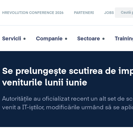
HREVOLUTION CONFERENCE 2026
PARTENERI
JOBS
Servicii
Companie
Sectoare
Trainin
Se prelungește scutirea de imp
veniturile lunii iunie
Autoritățile au oficializat recent un alt set de 
venit a IT-iștilor, modificările urmând să se ap