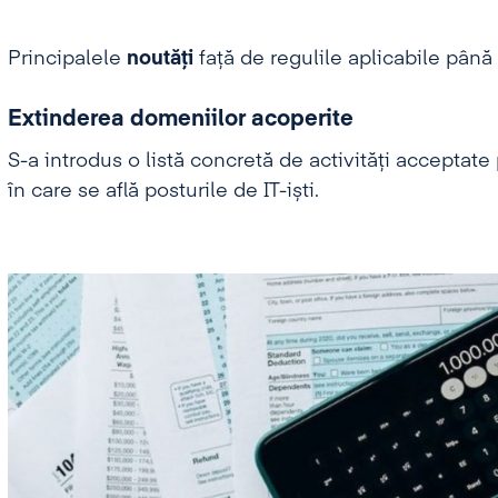
Principalele
noutăți
față de regulile aplicabile pân
Extinderea domeniilor acoperite
S-a introdus o listă concretă de activități acceptat
în care se află posturile de IT-iști.