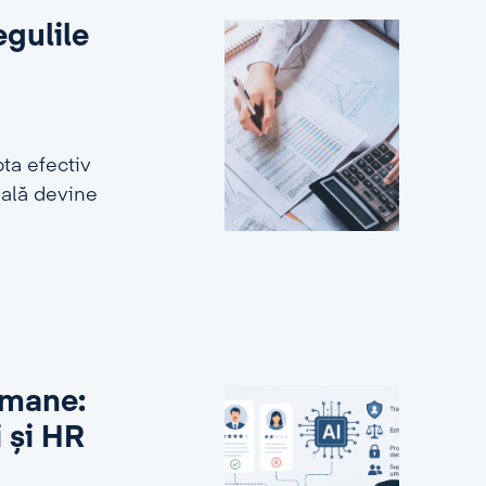
egulile
ta efectiv
ială devine
 umane:
i și HR