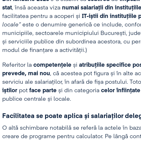
stat
, însă aceasta viza
numai salariații din instituții
facilitatea pentru a acoperi și
IT-iștii din instituțiile
locale”
este o denumire generică ce include, confor
municipiile, sectoarele municipiului București, județ
și serviciile publice din subordinea acestora, cu pers
modul de finanțare a activității.)
Referitor la
competențele
și
atribuțiile
specifice pos
prevede, mai nou
, că acestea pot figura și în alte a
serviciu ale salariaților, în afară de fișa postului. T
iștilor
pot
face
parte
și din categoria
celor înființat
publice centrale și locale.
Facilitatea se poate aplica și salariaților dele
O altă schimbare notabilă se referă la actele în baz
creare de programe pentru calculator. Pe lângă cont