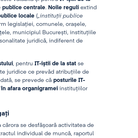
le publice centrale
.
Noile reguli
extind
 publice locale
(
„instituții publice
m legislației, comunele, orașele,
ele, municipiul București, instituțiile
onalitate juridică, indiferent de
tului
, pentru
IT-iștii de la stat
se
cte juridice ce prevăd atribuțiile de
otodată, se prevede că
posturile IT-
e în afara organigramei
instituțiilor
gați
a cărora se desfășoară activitatea de
ractul individual de muncă, raportul