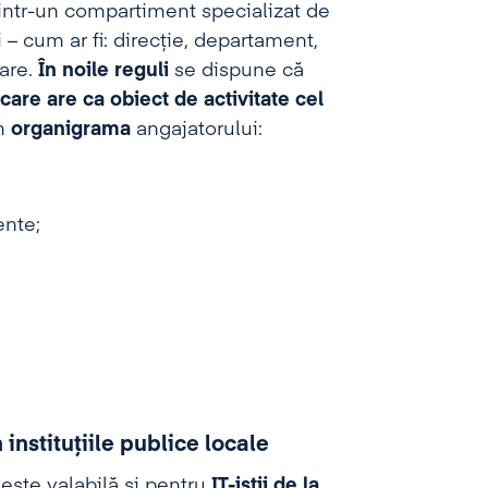
intr-un compartiment specializat de
 – cum ar fi: direcție, departament,
lare.
În noile reguli
se dispune că
are are ca obiect de activitate cel
în
organigrama
angajatorului:
ente;
 instituțiile publice locale
este valabilă și pentru
IT-iștii de la