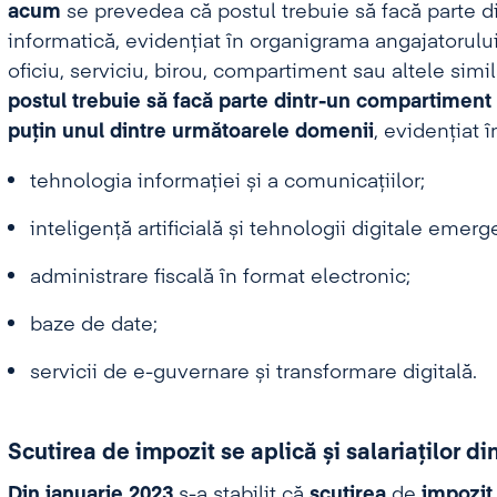
acum
se prevedea că postul trebuie să facă parte d
informatică, evidențiat în organigrama angajatorului
oficiu, serviciu, birou, compartiment sau altele simi
postul
trebuie
să facă parte dintr-un compartiment c
puțin unul dintre următoarele domenii
, evidențiat 
tehnologia informației și a comunicațiilor;
inteligență artificială și tehnologii digitale emerg
administrare fiscală în format electronic;
baze de date;
servicii de e-guvernare și transformare digitală.
Scutirea de impozit se aplică și salariaților din
Din ianuarie 2023
s-a stabilit că
scutirea
de
impozit