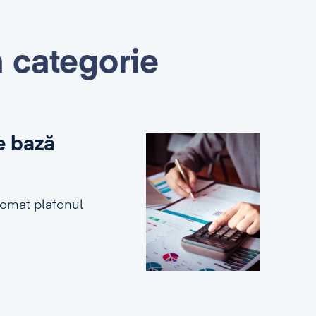
ă categorie
e bază
tomat plafonul