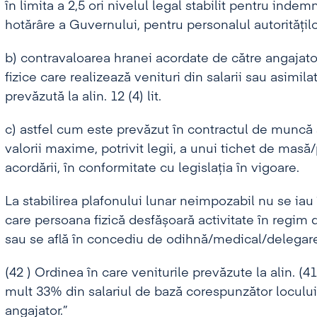
în limita a 2,5 ori nivelul legal stabilit pentru inde
hotărâre a Guvernului, pentru personalul autorităților 
b) contravaloarea hranei acordate de către angajator
fizice care realizează venituri din salarii sau asimilate
prevăzută la alin. 12 (4) lit.
c) astfel cum este prevăzut în contractul de muncă s
valorii maxime, potrivit legii, a unui tichet de masă
acordării, în conformitate cu legislația în vigoare.
La stabilirea plafonului lunar neimpozabil nu se iau 
care persoana fizică desfășoară activitate în regi
sau se află în concediu de odihnă/medical/delegare
(42 ) Ordinea în care veniturile prevăzute la alin. (41
mult 33% din salariul de bază corespunzător loculu
angajator.”