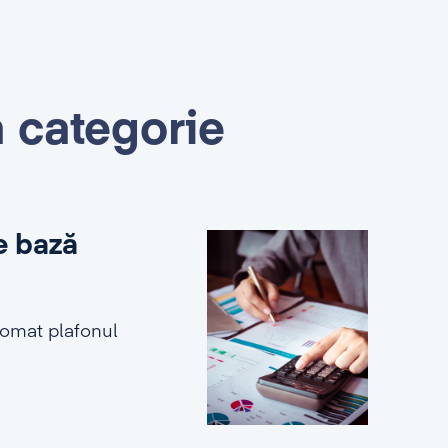
ă categorie
e bază
tomat plafonul