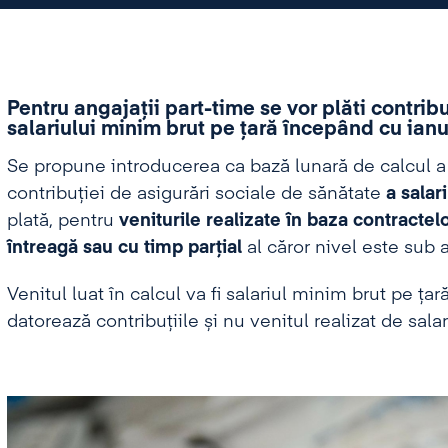
Pentru angajații part-time se vor plăti contrib
salariului minim brut pe țară începând cu ianu
Se propune introducerea ca bază lunară de calcul a c
contribuției de asigurări sociale de sănătate
a salar
plată, pentru
veniturile realizate în baza contract
întreagă sau cu timp parțial
al căror nivel este sub a
Venitul luat în calcul va fi salariul minim brut pe ța
datorează contribuțiile și nu venitul realizat de salar