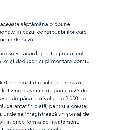
in aceasta săptămâna propune
onale în cazul contribuabililor care
uncția de bază.
are se va acorda pentru persoanele
de lei și deduceri suplimentare pentru
 din impozit din salariul de bază
le fizice cu vârsta de până la 26 de
l este de până la nivelul de 2.000 de
ă, garantat în plată, pentru a creste,
or, unde se înregistrează un șomaj de
opii in orice forma de învățământ,
vitarea abandonului scolar.