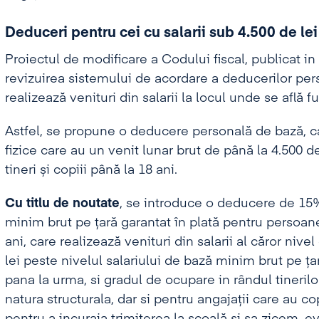
Deduceri pentru cei cu salarii sub 4.500 de lei
Proiectul de modificare a Codului fiscal, publicat 
revizuirea sistemului de acordare a deducerilor pers
realizează venituri din salarii la locul unde se află f
Astfel, se propune o deducere personală de bază, c
fizice care au un venit lunar brut de până la 4.500 
tineri și copiii până la 18 ani.
Cu titlu de noutate
, se introduce o deducere de 15%
minim brut pe ţară garantat în plată pentru persoane
ani, care realizează venituri din salarii al căror nive
lei peste nivelul salariului de bază minim brut pe ţar
pana la urma, si gradul de ocupare in rândul tineril
natura structurala, dar si pentru angajații care au c
pentru a incuraja trimiterea la scoală si sa zicem, e