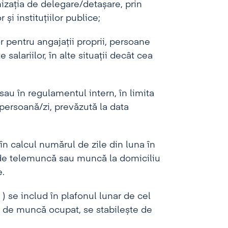
mnizația de delegare/detașare, prin
și instituțiilor publice;
 pentru angajații proprii, persoane
 salariilor, în alte situații decât cea
au în regulamentul intern, în limita
/persoană/zi, prevăzută la data
în calcul numărul de zile din luna în
m de telemuncă sau muncă la domiciliu
.
 ) se includ în plafonul lunar de cel
i de muncă ocupat, se stabilește de