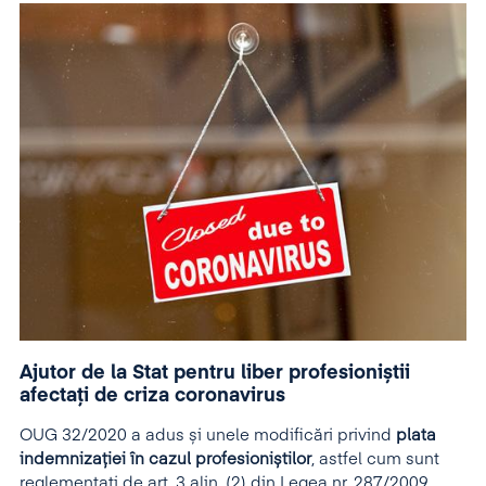
Ajutor de la Stat pentru liber profesioniștii
afectați de criza coronavirus
OUG 32/2020 a adus și unele modificări privind
plata
indemnizației în cazul profesioniștilor
, astfel cum sunt
reglementați de art. 3 alin. (2) din Legea nr. 287/2009