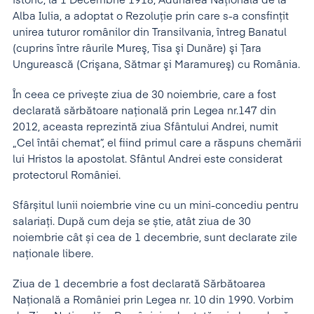
istoric, la 1 Decembrie 1918, Adunarea Naţională de la
Alba Iulia, a adoptat o Rezoluţie prin care s-a consfinţit
unirea tuturor românilor din Transilvania, întreg Banatul
(cuprins între râurile Mureş, Tisa şi Dunăre) şi Ţara
Ungurească (Crişana, Sătmar şi Maramureş) cu România.
În ceea ce privește ziua de 30 noiembrie, care a fost
declarată sărbătoare națională prin Legea nr.147 din
2012, aceasta reprezintă ziua Sfântului Andrei, numit
„Cel întâi chemat”, el fiind primul care a răspuns chemării
lui Hristos la apostolat. Sfântul Andrei este considerat
protectorul României.
Sfârșitul lunii noiembrie vine cu un mini-concediu pentru
salariați. După cum deja se știe, atât ziua de 30
noiembrie cât și cea de 1 decembrie, sunt declarate zile
naționale libere.
Ziua de 1 decembrie a fost declarată Sărbătoarea
Națională a României prin Legea nr. 10 din 1990. Vorbim