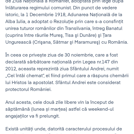
de Ziua Naţională a României, adoptată prin lege după
înlăturarea regimului comunist. Din punct de vedere
istoric, la 1 Decembrie 1918, Adunarea Naţională de la
Alba Iulia, a adoptat o Rezoluţie prin care s-a consfinţit
unirea tuturor românilor din Transilvania, întreg Banatul
(cuprins între râurile Mureş, Tisa şi Dunăre) şi Ţara
Ungurească (Crişana, Sătmar şi Maramureş) cu România.
În ceea ce privește ziua de 30 noiembrie, care a fost
declarată sărbătoare națională prin Legea nr.147 din
2012, aceasta reprezintă ziua Sfântului Andrei, numit
„Cel întâi chemat”, el fiind primul care a răspuns chemării
lui Hristos la apostolat. Sfântul Andrei este considerat
protectorul României.
Anul acesta, cele două zile libere vin la început de
săptămână (lunea și marțea) astfel că weekend-ul
angajaților va fi prelungit.
Există unități unde, datorită caracterului procesului de