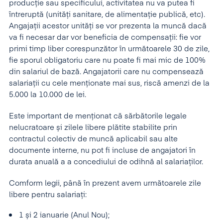
producție sau specificului, activitatea nu va putea fi
întreruptă (unități sanitare, de alimentație publică, etc).
Angajații acestor unități se vor prezenta la muncă dacă
va fi necesar dar vor beneficia de compensații: fie vor
primi timp liber corespunzător în următoarele 30 de zile,
fie sporul obligatoriu care nu poate fi mai mic de 100%
din salariul de bază. Angajatorii care nu compensează
salariații cu cele menționate mai sus, riscă amenzi de la
5.000 la 10.000 de lei.
Este important de menționat că sărbătorile legale
nelucratoare și zilele libere plătite stabilite prin
contractul colectiv de muncă aplicabil sau alte
documente interne, nu pot fi incluse de angajatori în
durata anuală a a concediului de odihnă al salariaților.
Comform legii, până în prezent avem următoarele zile
libere pentru salariați:
1 și 2 ianuarie (Anul Nou);