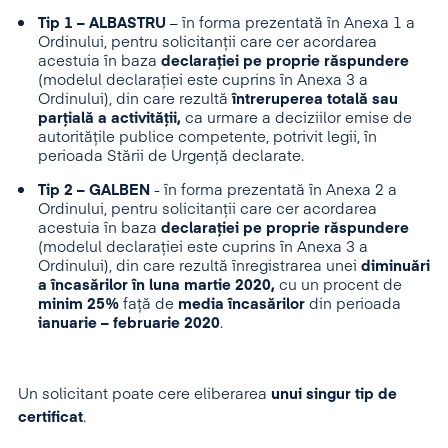
Tip 1 – ALBASTRU
– în forma prezentată în Anexa 1 a
Ordinului, pentru solicitanții care cer acordarea
acestuia în baza
declarației pe proprie răspundere
(modelul declarației este cuprins în Anexa 3 a
Ordinului), din care rezultă
întreruperea totală sau
parțială a activității,
ca urmare a deciziilor emise de
autoritățile publice competente, potrivit legii, în
perioada Stării de Urgență declarate.
Tip 2 – GALBEN
- în forma prezentată în Anexa 2 a
Ordinului, pentru solicitanții care cer acordarea
acestuia în baza
declarației pe proprie răspundere
(modelul declarației este cuprins în Anexa 3 a
Ordinului), din care rezultă înregistrarea unei
diminuări
a încasărilor în luna martie 2020,
cu un procent de
minim 25%
față de
media încasărilor
din perioada
ianuarie – februarie 2020
.
Un solicitant poate cere eliberarea
unui singur tip de
certificat
.