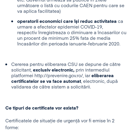
etc. Guvernul urmează să publice în zilele
următoare o listă cu codurile CAEN pentru care se
va aplica facilitatea)
operatorii economici care își reduc activitatea
ca
urmare a efectelor epidemiei COVID-19,
respectiv înregistreaza o diminuare a încasarilor cu
un procent de minimum 25% fata de media
încasărilor din perioada ianuarie-februarie 2020.
Cererea pentru eliberarea CSU se depune de către
solicitant,
exclusiv electronic,
prin intermediul
platformei http://prevenire.gov.ro/, iar
eliberarea
certificatelor se va face automat
, electronic, după
validarea de către sistem a solicitării.
Ce tipuri de certificate vor exista?
Certificatele de situație de urgență vor fi emise în 2
forme: