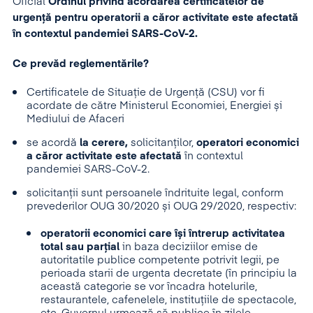
Oficial
Ordinul privind acordarea certificatelor de
urgență pentru operatorii a căror activitate este afectată
în contextul pandemiei SARS-CoV-2.
Ce prevăd reglementările?
Certificatele de Situație de Urgență (CSU) vor fi
acordate de către Ministerul Economiei, Energiei și
Mediului de Afaceri
se acordă
la cerere,
solicitanților,
operatori economici
a căror activitate este afectată
în contextul
pandemiei SARS-CoV-2.
solicitanții sunt persoanele îndrituite legal, conform
prevederilor OUG 30/2020 și OUG 29/2020, respectiv:
operatorii economici care își întrerup activitatea
total sau parțial
in baza deciziilor emise de
autoritatile publice competente potrivit legii, pe
perioada starii de urgenta decretate (în principiu la
această categorie se vor încadra hotelurile,
restaurantele, cafenelele, instituțiile de spectacole,