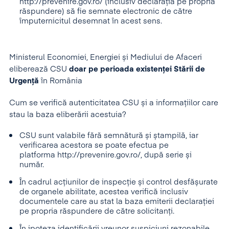
http://prevenire.gov.ro/ (inclusiv declarația pe propria
răspundere) să fie semnate electronic de către
împuternicitul desemnat în acest sens.
Ministerul Economiei, Energiei și Mediului de Afaceri
eliberează CSU
doar pe perioada existenței Stării de
Urgență
în România
Cum se verifică autenticitatea CSU și a informațiilor care
stau la baza eliberării acestuia?
CSU sunt valabile fără semnătură și ștampilă, iar
verificarea acestora se poate efectua pe
platforma http://prevenire.gov.ro/, după serie și
număr.
În cadrul acțiunilor de inspecție și control desfășurate
de organele abilitate, acestea verifică inclusiv
documentele care au stat la baza emiterii declarației
pe propria răspundere de către solicitanți.
În ipoteza identificării vreunor suspiciuni rezonabile