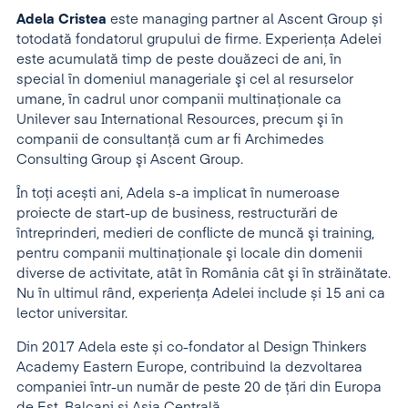
Adela Cristea
este managing partner al Ascent Group și
totodată fondatorul grupului de firme. Experienţa Adelei
este acumulată timp de peste douăzeci de ani, în
special în domeniul manageriale şi cel al resurselor
umane, în cadrul unor companii multinaţionale ca
Unilever sau International Resources, precum şi în
companii de consultanță cum ar fi Archimedes
Consulting Group şi Ascent Group.
În toți acești ani, Adela s-a implicat în numeroase
proiecte de start-up de business, restructurări de
întreprinderi, medieri de conflicte de muncă şi training,
pentru companii multinaţionale şi locale din domenii
diverse de activitate, atât în România cât şi în străinătate.
Nu în ultimul rând, experiența Adelei include și 15 ani ca
lector universitar.
Din 2017 Adela este și co-fondator al Design Thinkers
Academy Eastern Europe, contribuind la dezvoltarea
companiei într-un număr de peste 20 de țări din Europa
de Est, Balcani și Asia Centrală.