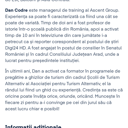
Dan Codre
este managerul de training al Ascent Group.
Experienţa sa poate fi caracterizată ca fiind una cât se
poate de variată. Timp de doi ani a fost profesor de
istorie într-o școală publică din România, apoi a activat
timp de 10 ani în televiziune din care jumătate i-a
petrecut ca și reporter corespondent al postului de știri
Digi24 HD. A fost angajat în postul de consilier în Senatul
României și în cadrul Consiliului Județean Arad, unde a
lucrat pentru președintele instituției.
În ultimii ani, Dan a activat ca formator în programele de
pregătire a ghizilor de turism din cadrul Școlii de Turism
Alternativ al Asociației pentru Turism Alternativ, el la
rândul lui fiind un ghid cu experiență. Credința sa este că
oricine poate învăța orice, oriunde, oricând. Muncește în
fiecare zi pentru a-i convinge pe cei din jurul său că
acest lucru chiar e posibil!
Informații adiționale