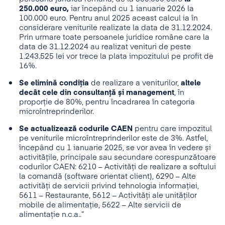
250.000 euro,
iar începând cu 1 ianuarie 2026 la
100.000 euro. Pentru anul 2025 aceast calcul ia în
considerare veniturile realizate la data de 31.12.2024.
Prin urmare toate persoanele juridice române care la
data de 31.12.2024 au realizat venituri de peste
1.243.525 lei vor trece la plata impozitului pe profit de
16%.
Se elimină condiția
de realizare a veniturilor,
altele
decât cele din consultanță și management
, în
proporție de 80%, pentru încadrarea în categoria
microîntreprinderilor.
Se actualizează codurile CAEN
pentru care impozitul
pe veniturile microîntreprinderilor este de 3%. Astfel,
începând cu 1 ianuarie 2025, se vor avea în vedere și
activitățile, principale sau secundare corespunzătoare
codurilor CAEN: 6210 – Activități de realizare a softului
la comandă (software orientat client), 6290 – Alte
activități de servicii privind tehnologia informației,
5611 – Restaurante, 5612 – Activități ale unităților
mobile de alimentație, 5622 – Alte servicii de
alimentație n.c.a..”