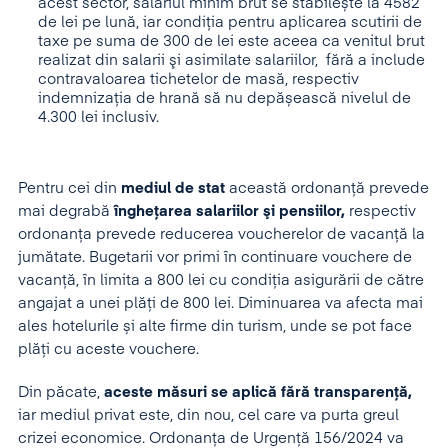
acest sector, salariul minim brut se stabilește la 4582
de lei pe lună, iar condiția pentru aplicarea scutirii de
taxe pe suma de 300 de lei este aceea ca venitul brut
realizat din salarii şi asimilate salariilor, fără a include
contravaloarea tichetelor de masă, respectiv
indemnizaţia de hrană să nu depășească nivelul de
4.300 lei inclusiv.
Pentru cei din
mediul de stat
această ordonanţă prevede
mai degrabă
îngheţarea salariilor şi pensiilor,
respectiv
ordonanţa prevede reducerea voucherelor de vacanţă la
jumătate. Bugetarii vor primi în continuare vouchere de
vacanță, în limita a 800 lei cu condiția asigurării de către
angajat a unei plăți de 800 lei. Diminuarea va afecta mai
ales hotelurile și alte firme din turism, unde se pot face
plăți cu aceste vouchere.
Din păcate,
aceste măsuri se aplică fără transparență,
iar mediul privat este, din nou, cel care va purta greul
crizei economice. Ordonanța de Urgență 156/2024 va