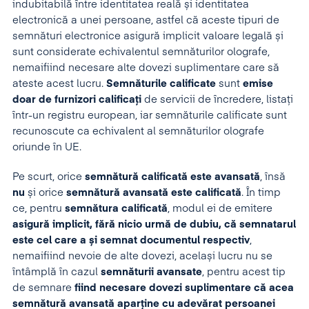
indubitabilă între identitatea reală și identitatea
electronică a unei persoane, astfel că aceste tipuri de
semnături electronice asigură implicit valoare legală și
sunt considerate echivalentul semnăturilor olografe,
nemaifiind necesare alte dovezi suplimentare care să
ateste acest lucru.
Semnăturile calificate
sunt
emise
doar de furnizori calificați
de servicii de încredere, listați
într-un registru european, iar semnăturile calificate sunt
recunoscute ca echivalent al semnăturilor olografe
oriunde în UE.
Pe scurt, orice
semnătură calificată este avansată
, însă
nu
și orice
semnătură avansată este calificată
. În timp
ce, pentru
semnătura calificată
, modul ei de emitere
asigură implicit, fără nicio urmă de dubiu, că semnatarul
este cel care a și semnat documentul respectiv
,
nemaifiind nevoie de alte dovezi, același lucru nu se
întâmplă în cazul
semnăturii avansate
, pentru acest tip
de semnare
fiind necesare dovezi suplimentare că acea
semnătură avansată aparține cu adevărat persoanei