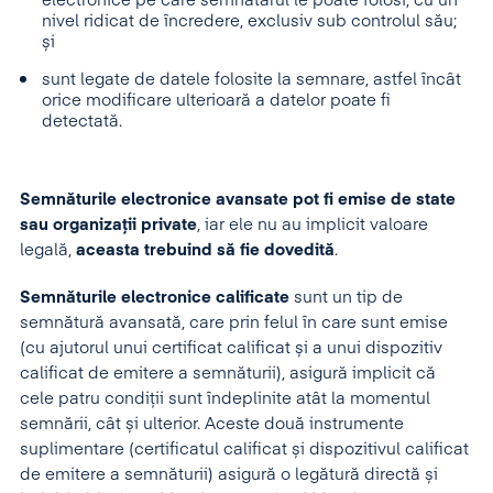
electronice pe care semnatarul le poate folosi, cu un
nivel ridicat de încredere, exclusiv sub controlul său;
și
sunt legate de datele folosite la semnare, astfel încât
orice modificare ulterioară a datelor poate fi
detectată.
Semnăturile electronice avansate pot fi emise de state
sau organizații private
, iar ele nu au implicit valoare
legală,
aceasta trebuind să fie dovedită
.
Semnăturile electronice calificate
sunt un tip de
semnătură avansată, care prin felul în care sunt emise
(cu ajutorul unui certificat calificat și a unui dispozitiv
calificat de emitere a semnăturii), asigură implicit că
cele patru condiții sunt îndeplinite atât la momentul
semnării, cât și ulterior. Aceste două instrumente
suplimentare (certificatul calificat și dispozitivul calificat
de emitere a semnăturii) asigură o legătură directă și