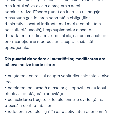
Impactul real al legii se simte în activitatea de zi cu zi
prin faptul că va exista o creștere a sarcinii
administrative. FIecare punct de lucru cu un angajat
presupune gestionarea separată a obligațiilor
declarative, costuri indirecte mai mari (contabilitate,
consultanță fiscală), timp suplimentar alocat de
departamentele financiar-contabile, riscuri crescute de
erori, sancțiuni și repercusiuni asupra flexibilității
operaționale.
Din punctul de vedere al autorităților, modificarea are
câteva motive foarte clare:
• creșterea controlului asupra veniturilor salariale la nivel
local;
• corelarea mai exactă a taxelor și impozitelor cu locul
efectiv al desfășurării activității;
• consolidarea bugetelor locale, printr-o evidență mai
precisă a contribuabililor;
• reducerea zonelor „gri” în care activitatea economică