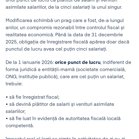
unui punct de lucru ca plătitor de salarii și venituri
asimilate salariilor, de la cinci salariați la unul singur.
Modificarea schimbă un prag care a fost, de-a lungul
anilor, un compromis rezonabil între controlul fiscal și
realitatea economică. Până la data de 31 decembrie
2025, obligația de înregistrare fiscală apărea doar dacă
punctul de lucru avea cel puțin cinci salariați.
De la 1 ianuarie 2026:
orice punct de lucru
, indiferent de
forma juridică a entității-mamă (societate comercială,
ONG, instituție publică), care are cel puțin un salariat,
trebuie:
• să fie înregistrat fiscal;
• să devină plătitor de salarii și venituri asimilate
salariilor;
• să fie luat în evidență de autoritatea fiscală locală
competentă.