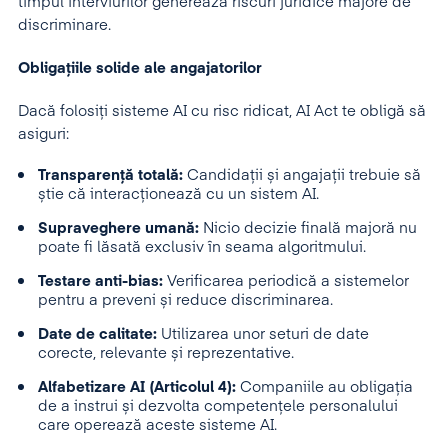
timpul interviurilor generează riscuri juridice majore de
discriminare.
Obligațiile solide ale angajatorilor
Dacă folosiți sisteme AI cu risc ridicat, AI Act te obligă să
asiguri:
Transparență totală:
Candidații și angajații trebuie să
știe că interacționează cu un sistem AI.
Supraveghere umană:
Nicio decizie finală majoră nu
poate fi lăsată exclusiv în seama algoritmului.
Testare anti-bias:
Verificarea periodică a sistemelor
pentru a preveni și reduce discriminarea.
Date de calitate:
Utilizarea unor seturi de date
corecte, relevante și reprezentative.
Alfabetizare AI (Articolul 4):
Companiile au obligația
de a instrui și dezvolta competențele personalului
care operează aceste sisteme AI.