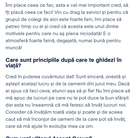
Îmi place ceea ce fac, asta e cel mai important cred, să
îți placă ceea ce faci! Vin cu drag la servici și pentru că
grupul de colegi de aici este foarte fain, îmi place să
petrec timp cu ei și cred că acesta este unul dintre
motivele pentru care nu aș pleca niciodată! E o
atmosferă foarte faină, degajată, numai bună pentru
muncă!
Care sunt principiile după care te ghidezi în
viață?
Cred în puterea cuvântului dat! Sunt sinceră, onestă și
aștept același lucru și de la oamenii din jurul meu. Dacă
ai spus că faci ceva, atunci așa să și fie! Nu îmi place să
mă apuc de lucruri pe care nu le pot duce la bun sfârșit
dar asta nu înseamnă că mă feresc să învăț lucruri noi.
Consider că învățăm toată viața și poate și de aceea
caut să mă înconjor de oameni de la care pot să învăț,
care să mă ajute în evoluția mea ca om.