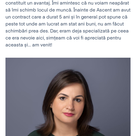
constituit un avantaj. Îmi amintesc că nu voiam neapărat
să îmi schimb locul de muncă. Înainte de Ascent am avut
un contract care a durat 5 ani și în general pot spune că
peste tot unde am lucrat am stat ani buni, nu am făcut
schimbări prea des. Dar, eram deja specializată pe ceea
ce era nevoie aici, simțeam că voi fi apreciată pentru
aceasta și… am venit!