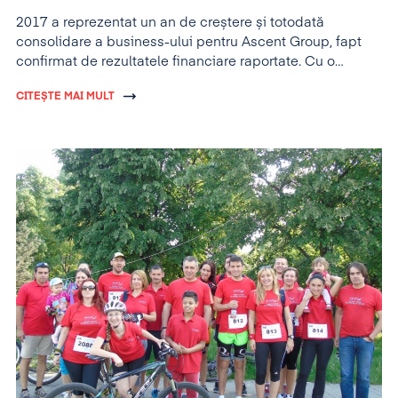
2017 a reprezentat un an de creștere și totodată
consolidare a business-ului pentru Ascent Group, fapt
confirmat de rezultatele financiare raportate. Cu o
creștere a cifrei de afaceri de
14.9%
, grupul depășește
CITEȘTE MAI MULT
propria prognoză de creștere, estimată la început de an
la 10% și
trece pentru prima dată în istoria sa pragul
cifrei de afaceri anuale de 3 milioane de euro.