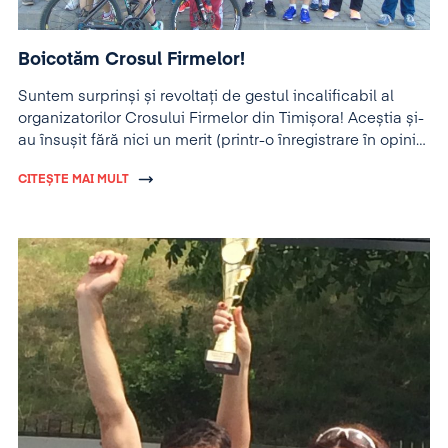
Boicotăm Crosul Firmelor!
Suntem surprinși și revoltați de gestul incalificabil al
organizatorilor Crosului Firmelor din Timișora! Aceștia și-
au însușit fără nici un merit (printr-o înregistrare în opinia
noastră abuzivă la OSIM) numele celui mai activ ONG
CITEȘTE MAI MULT
din domeniul alergării din Timișoara,
Alergotura
.