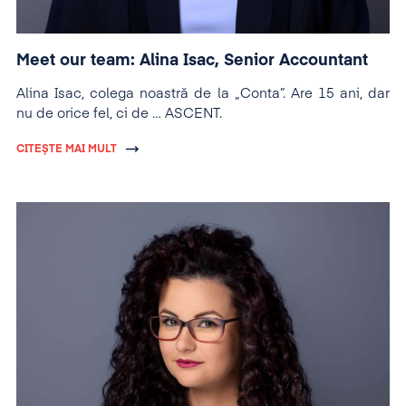
Meet our team: Alina Isac, Senior Accountant
Alina Isac, colega noastră de la „Conta”. Are 15 ani, dar
nu de orice fel, ci de … ASCENT.
CITEȘTE MAI MULT