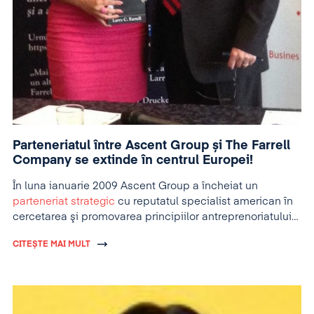
Parteneriatul între Ascent Group și The Farrell
Company se extinde în centrul Europei!
În luna ianuarie 2009 Ascent Group a încheiat un
parteneriat strategic
cu reputatul specialist american în
cercetarea şi promovarea principiilor antreprenoriatului
şi soluţiilor inovatoare în afaceri – Larry Farrell. În baza
CITEȘTE MAI MULT
acestui parteneriat Ascent Group urma să reprezinte
exclusiv The Farrell Company în România, Bulgaria,
Serbia şi Republica Moldova pentru servicii de training şi
consultanţă pe teme de antreprenoriat.