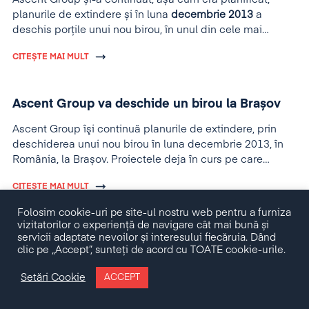
planurile de extindere și în luna
decembrie 2013
a
deschis porțile unui nou birou, în unul din cele mai
importante orașe ale României, la Brașov.
CITEȘTE MAI MULT
Ascent Group va deschide un birou la Brașov
Ascent Group îşi continuă planurile de extindere, prin
deschiderea unui nou birou în luna decembrie 2013, în
România, la Brașov. Proiectele deja în curs pe care
grupul le derulează în Brașov, precum și potențialul de
CITEȘTE MAI MULT
afaceri al zonei centrale a României sunt principalele
motive care au stat la baza acestei decizii.
Folosim cookie-uri pe site-ul nostru web pentru a furniza
vizitatorilor o experiență de navigare cât mai bună și
servicii adaptate nevoilor și interesului fiecăruia. Dând
clic pe „Accept”, sunteți de acord cu TOATE cookie-urile.
Setări Cookie
ACCEPT