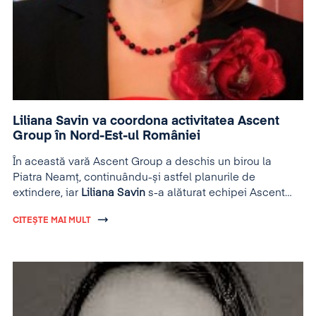
Liliana Savin va coordona activitatea Ascent
Group în Nord-Est-ul României
În această vară Ascent Group a deschis un birou la
Piatra Neamț, continuându-și astfel planurile de
extindere, iar
Liliana Savin
s-a alăturat echipei Ascent
Group pentru a coordona activitatea grupului în zona de
CITEȘTE MAI MULT
Nord-Est a României.