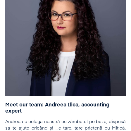
Meet our team: Andreea Ilica, accounting
expert
Andreea e colega noastră cu zâmbetul pe buze, dispusă
sa te ajute oricând și …e tare, tare prietenă cu Mitică.